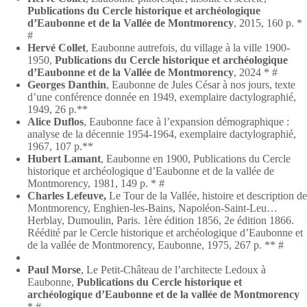
Publications du Cercle historique et archéologique
d’Eaubonne et de la Vallée de Montmorency
, 2015, 160 p. *
#
Hervé Collet
, Eaubonne autrefois, du village à la ville 1900-
1950,
Publications du Cercle historique et archéologique
d’Eaubonne et de la Vallée de Montmorency
, 2024 * #
Georges Danthin
, Eaubonne de Jules César à nos jours, texte
d’une conférence donnée en 1949, exemplaire dactylographié,
1949, 26 p.**
Alice Duflos
, Eaubonne face à l’expansion démographique :
analyse de la décennie 1954-1964, exemplaire dactylographié,
1967, 107 p.**
Hubert Lamant
, Eaubonne en 1900, Publications du Cercle
historique et archéologique d’Eaubonne et de la vallée de
Montmorency, 1981, 149 p. * #
Charles Lefeuve,
Le Tour de la Vallée, histoire et description de
Montmorency, Enghien-les-Bains, Napoléon-Saint-Leu…
Herblay, Dumoulin, Paris. 1ère édition 1856, 2e édition 1866.
Réédité par le Cercle historique et archéologique d’Eaubonne et
de la vallée de Montmorency, Eaubonne, 1975, 267 p. ** #
Paul Morse
, Le Petit-Château de l’architecte Ledoux à
Eaubonne,
Publications du Cercle historique et
archéologique d’Eaubonne et de la vallée de Montmorency
* #