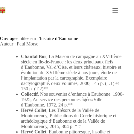
Passer
au
contenu
Ouvrages utiles sur l’histoire d’Eaubonne
Auteur : Paul Morse
Chantal Bor
, La Maison de campagne au XVIIIème
siècle en Ile-de-France : les deux principaux fiefs
d’Eaubonne, Val-d’Oise, et leurs châteaux, histoire et
évolution du XVIIIème siècle à nos jours, étude de
l’implantation par la cartographie. Exemplaire
dactylographié, deux volumes, 2000, 145 p. (T.1) et
150 p. (T.2)**
Collectif
, Nos souvenirs d’enfance à Eaubonne, 1900-
1925, Au service des personnes âgées/Ville
d’Eaubonne, 1972, 24 p.**
Hervé Collet
, Les Trésors de la Vallée de
Montmorency, Publications du Cercle historique et
archéologique d’Eaubonne et de la Vallée de
Montmorency, 2015, 304 p. * #
Hervé Collet
, Eaubonne pittoresque, insolite et