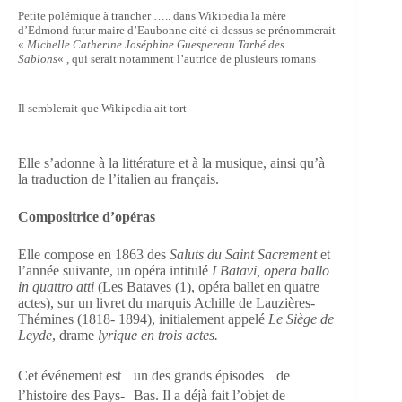
Petite polémique à trancher ….. dans Wikipedia la mère
d’Edmond futur maire d’Eaubonne cité ci dessus se prénommerait
«
Michelle Catherine Joséphine Guespereau Tarbé des
Sablons
« , qui serait notamment l’autrice de plusieurs romans
Il semblerait que Wikipedia ait tort
Elle s’adonne à la littérature et à la musique, ainsi qu’à
la traduction de l’italien au français.
Compositrice d’opéras
Elle compose en 1863 des
Saluts du Saint Sacrement
et
l’année suivante, un opéra intitulé
I Batavi, opera ballo
in quattro atti
(Les Bataves (1), opéra ballet en quatre
actes), sur un livret du marquis Achille de Lauzières-
Thémines (1818- 1894), initialement appelé
Le Siège de
Leyde
, drame
lyrique en trois actes.
Cet événement est un des grands épisodes de
l’histoire des Pays- Bas. Il a déjà fait l’objet de