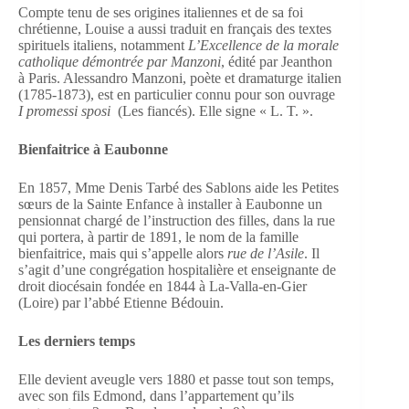
Compte tenu de ses origines italiennes et de sa foi
chrétienne, Louise a aussi traduit en français des textes
spirituels italiens, notamment
L’Excellence de la morale
catholique démontrée par Manzoni
, édité par Jeanthon
à Paris. Alessandro Manzoni, poète et dramaturge italien
(1785-1873), est en particulier connu pour son ouvrage
I promessi sposi
(Les fiancés). Elle signe « L. T. ».
Bienfaitrice à Eaubonne
En 1857, Mme Denis Tarbé des Sablons aide les Petites
sœurs de la Sainte Enfance à installer à Eaubonne un
pensionnat chargé de l’instruction des filles, dans la rue
qui portera, à partir de 1891, le nom de la famille
bienfaitrice, mais qui s’appelle alors
rue de l’Asile
. Il
s’agit d’une congrégation hospitalière et enseignante de
droit diocésain fondée en 1844 à La-Valla-en-Gier
(Loire) par l’abbé Etienne Bédouin.
Les derniers temps
Elle devient aveugle vers 1880 et passe tout son temps,
avec son fils Edmond, dans l’appartement qu’ils