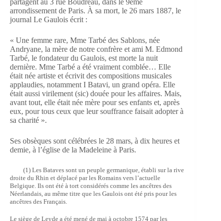
partagent au 3 rue Boudreau, dans le 9ème
arrondissement de Paris. À sa mort, le 26 mars 1887, le
journal Le Gaulois écrit :
« Une femme rare, Mme Tarbé des Sablons, née
Andryane, la mère de notre confrère et ami M. Edmond
Tarbé, le fondateur du Gaulois, est morte la nuit
dernière. Mme Tarbé a été vraiment comblée… Elle
était née artiste et écrivit des compositions musicales
applaudies, notamment I Batavi, un grand opéra. Elle
était aussi virilement (sic) douée pour les affaires. Mais,
avant tout, elle était née mère pour ses enfants et, après
eux, pour tous ceux que leur souffrance faisait adopter à
sa charité ».
Ses obsèques sont célébrées le 28 mars, à dix heures et
demie, à l’église de la Madeleine à Paris.
(1) Les Bataves sont un peuple germanique, établi sur la rive
droite du Rhin et déplacé par les Romains vers l’actuelle
Belgique. Ils ont été à tort considérés comme les ancêtres des
Néerlandais, au même titre que les Gaulois ont été pris pour les
ancêtres des Français.
Le siège de Leyde a été mené de mai à octobre 1574 par les