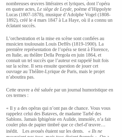
nombreuses œuvres littéraires et lyriques, dont l’opéra
en quatre actes,
Le siège de Leyde,
poème d’Hippolyte
Lucas (1807-1878), musique d’Adolphe Vogel (1808-
1892), créé le 4 mars 1847 à La Haye, où il a connu un
éclatant succès.
L’orchestration et la mise en scène sont confiées au
musicien toulousain Louis Deffès (1819-1900). La
première représentation de l’opéra se tient à Florence,
en Italie, au théâtre Della Pergola en juin 1864, et
connait un tel succès que l’auteur est rappelé huit fois
sur la scène. Il sera ensuite question de jouer cet
ouvrage au Théâtre-Lyrique de Paris, mais le projet
n’aboutira pas.
Cette œuvre a été saluée par un journal humoristique en
ces termes :
« Il y a des opéras qui n’ont pas de chance. Vous vous
rappelez celui des Bataves, de madame Tarbé des
Sablons. Jamais Iphigénie en Aulide, immolée, n’a fait
couler plus de papier timbré que ce chef-d’œuvre…
inédit. Les avoués étaient sur les dents.
« Ils ne
mouraient pas tous, mais tous étaient frappés ».
On a