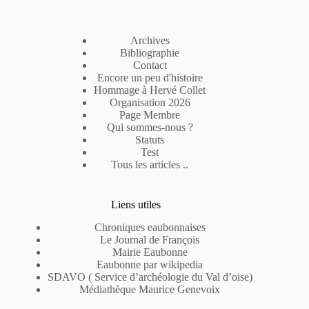
AYMOS,
L’Eaubonnaise
qui
Archives
dansait
Bibliographie
nue
Contact
sur
Encore un peu d'histoire
scène…
Hommage à Hervé Collet
Organisation 2026
Page Membre
Qui sommes-nous ?
Statuts
Test
Tous les articles ..
Liens utiles
Chroniques eaubonnaises
Le Journal de François
Mairie Eaubonne
Eaubonne par wikipedia
SDAVO ( Service d’archéologie du Val d’oise)
Médiathèque Maurice Genevoix