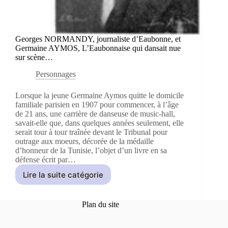
Georges NORMANDY, journaliste d’Eaubonne, et
Germaine AYMOS, L’Eaubonnaise qui dansait nue
sur scène…
Personnages
Lorsque la jeune Germaine Aymos quitte le domicile
familiale parisien en 1907 pour commencer, à l’âge
de 21 ans, une carrière de danseuse de music-hall,
savait-elle que, dans quelques années seulement, elle
serait tour à tour traînée devant le Tribunal pour
outrage aux moeurs, décorée de la médaille
d’honneur de la Tunisie, l’objet d’un livre en sa
défense écrit par…
Lire la suite catégorie
Georges
NORMANDY,
journaliste
Plan du site
d’Eaubonne,
et
Germaine