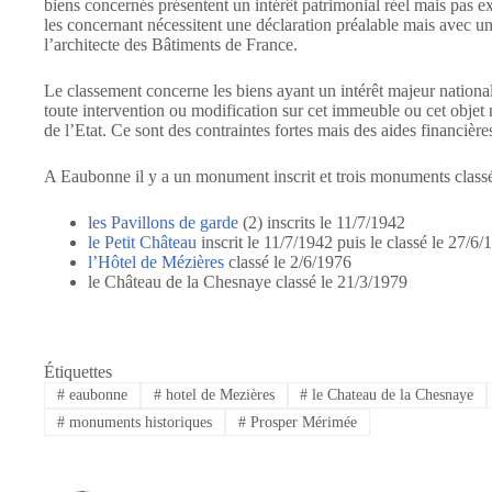
biens concernés présentent un intérêt patrimonial réel mais pas e
les concernant nécessitent une déclaration préalable mais avec un
l’architecte des Bâtiments de France.
Le classement concerne les biens ayant un intérêt majeur national, 
toute intervention ou modification sur cet immeuble ou cet objet m
de l’Etat. Ce sont des contraintes fortes mais des aides financièr
A Eaubonne il y a un monument inscrit et trois monuments classé
l
es Pavillons de garde
(2) inscrits le 11/7/1942
le Petit Château
inscrit le 11/7/1942 puis le classé le 27/6/
l’Hôtel de Mézières
classé le 2/6/1976
le Château de la Chesnaye classé le 21/3/1979
Étiquettes
#
eaubonne
#
hotel de Mezières
#
le Chateau de la Chesnaye
#
monuments historiques
#
Prosper Mérimée