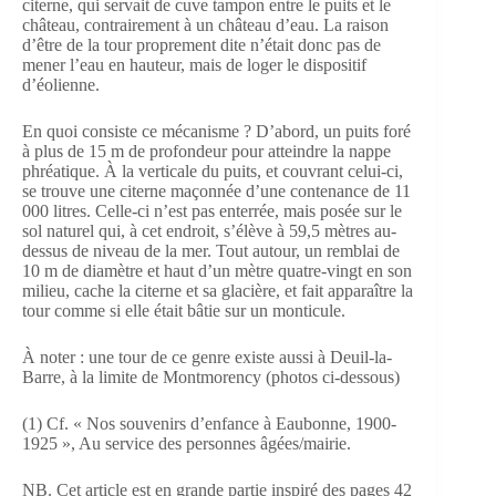
citerne, qui servait de cuve tampon entre le puits et le
château, contrairement à un château d’eau. La raison
d’être de la tour proprement dite n’était donc pas de
mener l’eau en hauteur, mais de loger le dispositif
d’éolienne.
En quoi consiste ce mécanisme ? D’abord, un puits foré
à plus de 15 m de profondeur pour atteindre la nappe
phréatique. À la verticale du puits, et couvrant celui-ci,
se trouve une citerne maçonnée d’une contenance de 11
000 litres. Celle-ci n’est pas enterrée, mais posée sur le
sol naturel qui, à cet endroit, s’élève à 59,5 mètres au-
dessus de niveau de la mer. Tout autour, un remblai de
10 m de diamètre et haut d’un mètre quatre-vingt en son
milieu, cache la citerne et sa glacière, et fait apparaître la
tour comme si elle était bâtie sur un monticule.
À noter : une tour de ce genre existe aussi à Deuil-la-
Barre, à la limite de Montmorency (photos ci-dessous)
(1) Cf. « Nos souvenirs d’enfance à Eaubonne, 1900-
1925 », Au service des personnes âgées/mairie.
NB. Cet article est en grande partie inspiré des pages 42