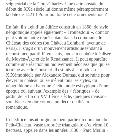
seigneurial de la Cour-Charles. Une carte postale du
début du XXe siècle lui donne même péremptoirement
la date de 1421 ! Pourquoi toute cette ornementation ?
En fait, il s’agit d’un édifice construit en 1858, de style
néogothique appelé également « Troubadour », dont on
peut voir un autre représentant dans la commune, le
Château des cèdres (ou Château Lombard, avenue de
Paris). Il s’agit d’un mouvement artistique tendant à
reconstituer, par différents arts, une atmosphère idéalisée
du Moyen-Âge et de la Renaissance. Il peut apparaître
comme une réaction au mouvement néoclassique qui se
termine avec le Consulat. Il est mis à la mode au
XlXème siècle par Alexandre Dumas, qui se ruine pour
élever un château où se mêlent tous les styles, du
néogothique au baroque. Cette mode est typique d’une
époque où, suivant l’exemple des « fabriques » de
jardin de la fin du XVIIIème siècle, quelques maisons
sont bâties en dur comme un décor de théâtre
romantique.
Cet édifice faisait originairement partie du domaine du
Petit-Château, vaste propriété triangulaire d’environ 10
hectares, appelée dans les années 1830 « Parc Merlin »