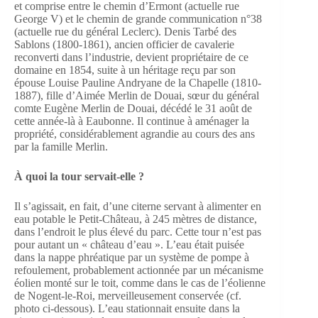
et comprise entre le chemin d’Ermont (actuelle rue
George V) et le chemin de grande communication n°38
(actuelle rue du général Leclerc). Denis Tarbé des
Sablons (1800-1861), ancien officier de cavalerie
reconverti dans l’industrie, devient propriétaire de ce
domaine en 1854, suite à un héritage reçu par son
épouse Louise Pauline Andryane de la Chapelle (1810-
1887), fille d’Aimée Merlin de Douai, sœur du général
comte Eugène Merlin de Douai, décédé le 31 août de
cette année-là à Eaubonne. Il continue à aménager la
propriété, considérablement agrandie au cours des ans
par la famille Merlin.
À quoi la tour servait-elle ?
Il s’agissait, en fait, d’une citerne servant à alimenter en
eau potable le Petit-Château, à 245 mètres de distance,
dans l’endroit le plus élevé du parc. Cette tour n’est pas
pour autant un « château d’eau ». L’eau était puisée
dans la nappe phréatique par un système de pompe à
refoulement, probablement actionnée par un mécanisme
éolien monté sur le toit, comme dans le cas de l’éolienne
de Nogent-le-Roi, merveilleusement conservée (cf.
photo ci-dessous). L’eau stationnait ensuite dans la