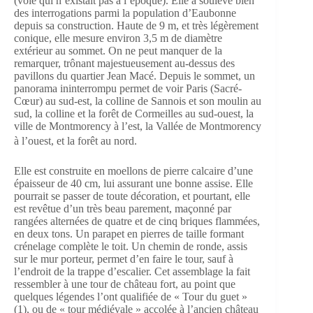
(voie qui n’existait pas à l’époque). Elle a soulevé bien
des interrogations parmi la population d’Eaubonne
depuis sa construction. Haute de 9 m, et très légèrement
conique, elle mesure environ 3,5 m de diamètre
extérieur au sommet. On ne peut manquer de la
remarquer, trônant majestueusement au-dessus des
pavillons du quartier Jean Macé. Depuis le sommet, un
panorama ininterrompu permet de voir Paris (Sacré-
Cœur) au sud-est, la colline de Sannois et son moulin au
sud, la colline et la forêt de Cormeilles au sud-ouest, la
ville de Montmorency à l’est, la Vallée de Montmorency
à l’ouest, et la forêt au nord.
Elle est construite en moellons de pierre calcaire d’une
épaisseur de 40 cm, lui assurant une bonne assise. Elle
pourrait se passer de toute décoration, et pourtant, elle
est revêtue d’un très beau parement, maçonné par
rangées alternées de quatre et de cinq briques flammées,
en deux tons. Un parapet en pierres de taille formant
crénelage complète le toit. Un chemin de ronde, assis
sur le mur porteur, permet d’en faire le tour, sauf à
l’endroit de la trappe d’escalier. Cet assemblage la fait
ressembler à une tour de château fort, au point que
quelques légendes l’ont qualifiée de « Tour du guet »
(1), ou de « tour médiévale » accolée à l’ancien château