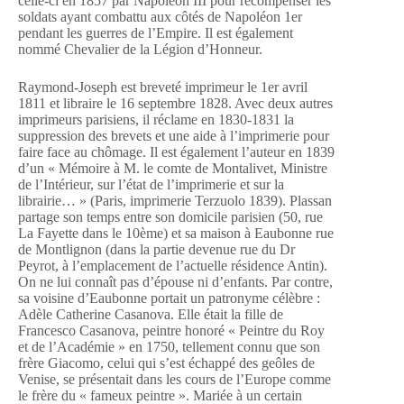
celle-ci en 1857 par Napoléon III pour récompenser les
soldats ayant combattu aux côtés de Napoléon 1er
pendant les guerres de l’Empire. Il est également
nommé Chevalier de la Légion d’Honneur.
Raymond-Joseph est breveté imprimeur le 1er avril
1811 et libraire le 16 septembre 1828. Avec deux autres
imprimeurs parisiens, il réclame en 1830-1831 la
suppression des brevets et une aide à l’imprimerie pour
faire face au chômage. Il est également l’auteur en 1839
d’un « Mémoire à M. le comte de Montalivet, Ministre
de l’Intérieur, sur l’état de l’imprimerie et sur la
librairie… » (Paris, imprimerie Terzuolo 1839). Plassan
partage son temps entre son domicile parisien (50, rue
La Fayette dans le 10ème) et sa maison à Eaubonne rue
de Montlignon (dans la partie devenue rue du Dr
Peyrot, à l’emplacement de l’actuelle résidence Antin).
On ne lui connaît pas d’épouse ni d’enfants. Par contre,
sa voisine d’Eaubonne portait un patronyme célèbre :
Adèle Catherine Casanova. Elle était la fille de
Francesco Casanova, peintre honoré « Peintre du Roy
et de l’Académie » en 1750, tellement connu que son
frère Giacomo, celui qui s’est échappé des geôles de
Venise, se présentait dans les cours de l’Europe comme
le frère du « fameux peintre ». Mariée à un certain