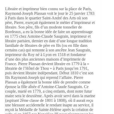
Libraire et imprimeur bien connu sur la place de Paris,
Raymond-Joseph Plassan voit le jour le 25 janvier 1783
à Paris dans le quartier Saint-André des Arts où son
père, Pierre, exerçait également le métier d’imprimeur et
libraire. Son père, fils d’un modeste tonnelier de
Bordeaux, a eu la bonne idée de faire un apprentissage
en 1775 chez Antoine-Claude Saugrain, imprimeur et
libraire parisien, dernier en date d’une longue tradition
familiale de libraires de père en fils (ou en fille dans
certains cas) qui remonte à son ancêtre Jean Saugrain,
imprimeur du Roy né à Lyon en 1518 et fondateur
d’une des plus anciennes maisons d’imprimerie de
France. Pierre Plassan devient libraire en 1779 à la «
librairie de l’Hôtel de Thou » à Paris jusqu’en 1791,
puis devient libraire indépendant. Début 1810 c’est son
fils Raymond-Joseph qui reprend l’affaire. Pierre
Plassan a également la bonne idée de prendre comme
épouse la fille aînée d’Antoine-Claude Saugrain. Ce
couple, marié en 1779, a cinq enfants, dont notre futur
maire sera le deuxième. Après avoir servi dans la marine
(aspirant 2ème classe de 1801 à 1808), où il aurait reçu
une blessure accidentelle le rendant inapte au service, il
reçoit la Médaille de Sainte-Hélène après la création de